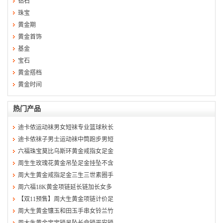
钻石
珠宝
黄金期
黄金首饰
基金
宝石
黄金搭档
黄金时间
热门产品
迪卡侬运动袜男女短袜专业篮球秋长
迪卡侬袜子男士运动袜中筒跑步男短
六福珠宝莫比乌斯环黄金戒指女足金
周生生玫瑰花黄金吊坠足金挂坠不含
周大生黄金戒指足金三生三世素圈手
周六福18K黄金项链延长链加长女多
【双11预售】周大生黄金项链计价足
周大生黄金镶玉和田玉手串女铃兰竹