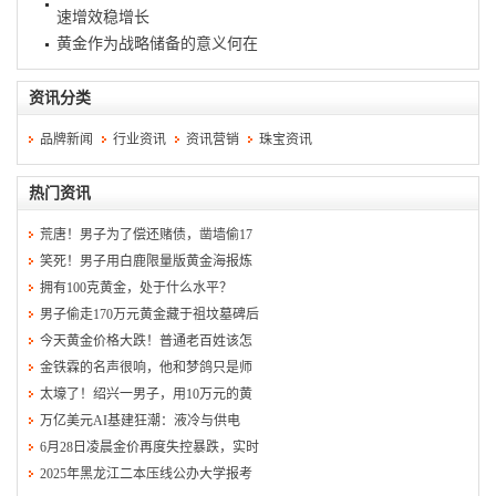
速增效稳增长
黄金作为战略储备的意义何在
资讯分类
品牌新闻
行业资讯
资讯营销
珠宝资讯
热门资讯
荒唐！男子为了偿还赌债，凿墙偷17
笑死！男子用白鹿限量版黄金海报炼
拥有100克黄金，处于什么水平？
男子偷走170万元黄金藏于祖坟墓碑后
今天黄金价格大跌！普通老百姓该怎
金铁霖的名声很响，他和梦鸽只是师
太壕了！绍兴一男子，用10万元的黄
万亿美元AI基建狂潮：液冷与供电
6月28日凌晨金价再度失控暴跌，实时
2025年黑龙江二本压线公办大学报考