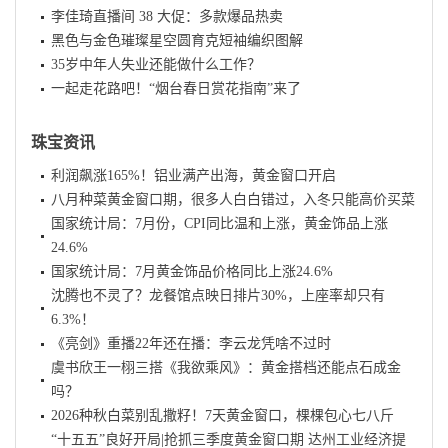
李佳琦直播间 38 大促：多款爆品热卖
黑色与金色璀璨星空圆育克短袖编织图解
35岁中年人失业还能做什么工作？
一起走花路吧！“烟台春日赏花指南”来了
珠宝资讯
利润飙涨165%！铝业满产出海，黄金窗口开启
八月种菜黄金窗口期，很多人白白错过，入冬只能高价买菜
国家统计局：7月份，CPI同比温和上涨，黄金饰品上涨
24.6%
国家统计局：7月黄金饰品价格同比上涨24.6%
沈腾也不灵了？龙餐馆点映日排片30%，上座率却只有
6.3%！
《亮剑》重播22年还在播：李云龙凭啥不过时
虞书欣王一栩三搭《我欲乘风》：黄金搭档还能点石成金
吗？
2026种秋白菜别乱撒籽！7天黄金窗口，棵棵包心七八斤‌
“十五五”良好开局|抢抓三季度黄金窗口期 达州工业经济提