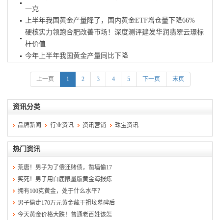
一克
上半年我国黄金产量降了，国内黄金ETF增仓量下降66%
硬核实力领跑合肥改善市场！深度测评建发华润翡翠云璟标
杆价值
今年上半年我国黄金产量同比下降
上一页
1
2
3
4
5
下一页
末页
资讯分类
品牌新闻
行业资讯
资讯营销
珠宝资讯
热门资讯
荒唐！男子为了偿还赌债，凿墙偷17
笑死！男子用白鹿限量版黄金海报炼
拥有100克黄金，处于什么水平？
男子偷走170万元黄金藏于祖坟墓碑后
今天黄金价格大跌！普通老百姓该怎