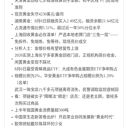
天津黄金回收七步精准核算到手金额，和平区线下门店适用
准则
现货黄金失守4230美元/盎司
湖南黄金：8月6日获融资买入2.49亿元，融资余额21.64亿元
占流通市值比例5.51%，超过近一年50%分位水平
上海回收黄金必存清单！严选本地老牌门店“三免一现”——
免拆件、免熔炼、免等待，现场亮价成交
分析人士：金银价格有望修复性上涨
2026实测上海长宁多家黄金回收门店，正规机构高价收金，
闲置黄金变现不踩坑
8月6日最受青睐商品ETF：大成有色金属期货ETF净申购占
规模比例为2%，华安黄金ETF净申购占规模比例为1.29%
（名单）
武汉一珠宝店八千多元项链离奇消失，民警调取监控逐帧回
看：项链被女子“障眼法”顺走！店员：还是老主顾，曾经多
次购买过商品
上半年我国黄金消费量超500吨
中国茶生态新答卷出炉！开启茶业协同发展新“黄金时代”
胶带拼贴戴珍珠耳环的少女