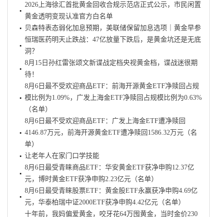
2026上海徐汇首批黄金回收合规示范店正式公示，市民闲置
黄金透明变现认准官方白名单
贝森特表态弱化加息预期，美联储保留加息选项｜黄金早参
恒瑞医药明天止跌战：47亿放量下跌后，是黄金坑还是无底
洞？
8月15日孙红雷张颂文新谍战定档央视黄金档，谍战迷很期
待！
8月6日最不受欢迎商品ETF：前海开源黄金ETF净赎回占规
模比例为1.09%，广发上海金ETF净赎回占规模比例为0.63%
（名单）
8月6日最不受欢迎商品ETF：广发上海金ETF遭净赎回
4146.87万元，前海开源黄金ETF遭净赎回1586.32万元（名
单）
让老年人在家门口学技能
8月6日最受青睐商品ETF：华安黄金ETF获净申购12.37亿
元，博时黄金ETF获净申购2.23亿元（名单）
8月6日最受青睐股票ETF：黄金股ETF永赢获净申购4.69亿
元，华泰柏瑞中证2000ETF获净申购4.42亿元（名单）
十年前，我妈偏爱黄金，咬牙花64万囤黄金，当时金价230