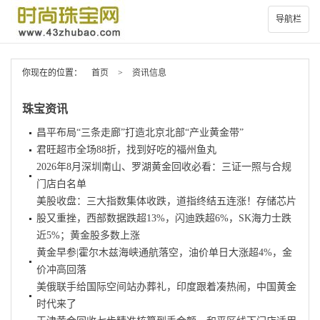
导航栏
你现在的位置：
首页
>
资讯信息
珠宝资讯
昌平布局“三条走廊”打造北京北部“产业黄金带”
君旺超市全场88折，找到好吃的福州鱼丸
2026年8月深圳南山、罗湖黄金回收必看：三证一照与合规
门店白名单
美股收盘：三大指数集体收跌，道指终结五连涨！存储芯片
股又重挫，西部数据跌超13%，闪迪跌超6%，SK海力士跌
近5%；黄金股多数上涨
黄金早参|霍尔木兹海峡通航落空，油价单日大涨超4%，金
价冲高回落
美俄联手给国际空间站办葬礼，印度跟着凑热闹，中国黄金
时代来了