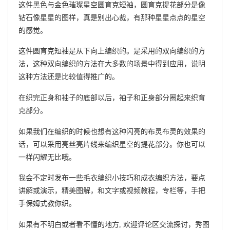
这件黑色与金色璀璨星空圆育克短袖，圆育克提花部分是像
钻石像星星的图样，真是别出心裁，有那种星星点点的星空
的感觉。
这件圆育克短袖是从下向上编织的。是采用的双向编织的方
法，这种双向编织的方法在大多数的场景中得到应用，说明
这种方法还是比较值得推广的。
在织完正身和袖子的底部以后，袖子和正身部分圈起来织育
克部分。
如果我们在编织的时候也想有这种闪亮的布灵布灵的效果的
话，可以采用亮丝亮片线来编织星空的提花部分。你也可以
一样闪耀无比哦。
我会不定时发布一些毛衣编织小技巧和成衣编织方法，要点
讲解或演示，精美图解，和文字或视频教程，专栏等，手把
手保姆式教你织。
如果有不明白或者看不懂的地方, 欢迎评论区交流探讨，秀图