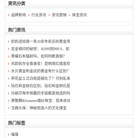
资讯分类
品牌新闻
行业资讯
资讯营销
珠宝资讯
热门资讯
奶奶送给我一条20多年前买的黄金项
足金钢印的秘密：从999到999.9，如
黑曜石有辐射吗，如何判断真假？
风韵犹存全靠美妆！昆明周红斌喜欢
水贝黄金和金店的黄金有什么区别？
养花盆土泛白就是碱化了？可别乱来
钻石和金刚石区别，钻石和金刚石是
孙颖莎每年佩戴的手链都是他送的吗
萧敬腾&Summer婚纱珠宝：皆来自台
玉峰头珠：神秘而迷人的文化瑰宝
热门标签
璀璨