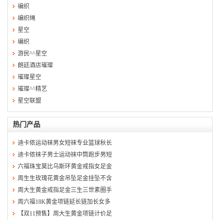
编织
编织绳
星空
编织
游民^^星空
朗廷酒店璀璨
璀璨星空
璀璨^^精艺
星空联盟
热门产品
迪卡侬运动袜男女短袜专业篮球秋长
迪卡侬袜子男士运动袜中筒跑步男短
六福珠宝莫比乌斯环黄金戒指女足金
周生生玫瑰花黄金吊坠足金挂坠不含
周大生黄金戒指足金三生三世素圈手
周六福18K黄金项链延长链加长女多
【双11预售】周大生黄金项链计价足