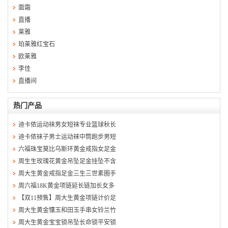
面霜
直播
莱雅
珀莱雅红宝石
欧莱雅
李佳
直播间
热门产品
迪卡侬运动袜男女短袜专业篮球秋长
迪卡侬袜子男士运动袜中筒跑步男短
六福珠宝莫比乌斯环黄金戒指女足金
周生生玫瑰花黄金吊坠足金挂坠不含
周大生黄金戒指足金三生三世素圈手
周六福18K黄金项链延长链加长女多
【双11预售】周大生黄金项链计价足
周大生黄金镶玉和田玉手串女铃兰竹
周大生黄金宝宝锁吊坠长命锁平安锁