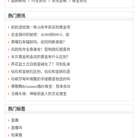
品牌新闻
行业资讯
资讯营销
珠宝资讯
热门资讯
奶奶送给我一条20多年前买的黄金项
足金钢印的秘密：从999到999.9，如
黑曜石有辐射吗，如何判断真假？
风韵犹存全靠美妆！昆明周红斌喜欢
水贝黄金和金店的黄金有什么区别？
养花盆土泛白就是碱化了？可别乱来
钻石和金刚石区别，钻石和金刚石是
孙颖莎每年佩戴的手链都是他送的吗
萧敬腾&Summer婚纱珠宝：皆来自台
玉峰头珠：神秘而迷人的文化瑰宝
热门标签
直播
直播间
珀莱雅