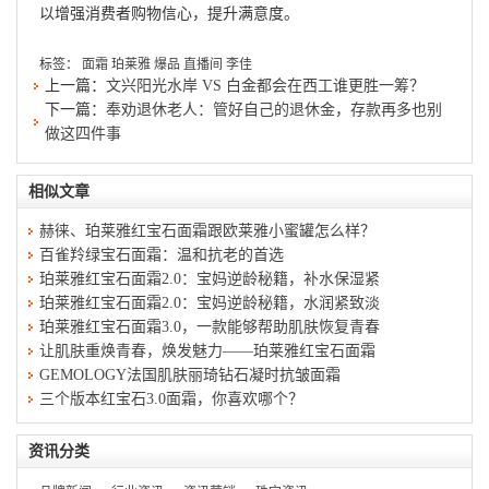
以增强消费者购物信心，提升满意度。
标签：
面霜
珀莱雅
爆品
直播间
李佳
上一篇：
文兴阳光水岸 VS 白金都会在西工谁更胜一筹？
下一篇：
奉劝退休老人：管好自己的退休金，存款再多也别
做这四件事
相似文章
赫徕、珀莱雅红宝石面霜跟欧莱雅小蜜罐怎么样？
百雀羚绿宝石面霜：温和抗老的首选
珀莱雅红宝石面霜2.0：宝妈逆龄秘籍，补水保湿紧
珀莱雅红宝石面霜2.0：宝妈逆龄秘籍，水润紧致淡
珀莱雅红宝石面霜3.0，一款能够帮助肌肤恢复青春
让肌肤重焕青春，焕发魅力——珀莱雅红宝石面霜
GEMOLOGY法国肌肤丽琦钻石凝时抗皱面霜
三个版本红宝石3.0面霜，你喜欢哪个？
资讯分类