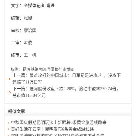
文字：全媒体记者 肖进
编辑：张璇
审核：廖治国
二审：孟俊
终审：王一帆
标签：
昆明
铁路
物流
华夏银行
南博会
上一篇：
最难攻打的中国城市：日军足足进攻3年，没攻下
还赔了11万日军
下一篇：
迪阿股份收盘下跌2.28%，滚动市盈率259.74倍，
总市值115.04亿元
相似文章
中秋国庆假期昆明玩法上新跟着6条黄金旅游线路来
美好生活在云南｜昆明发布6条黄金旅游线路
昆明滇池国家旅游度假区倾力打造滇池旅游黄金岸