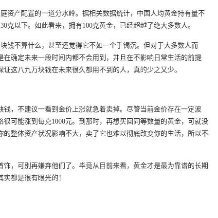
通家庭资产配置的一道分水岭。据相关数据统计，中国人均黄金持有量不
30克以下。如此看来，拥有100克黄金，已经超越了绝大多数人。
九万块钱不算什么，甚至还觉得它不如一个手镯沉。但对于大多数人而
是在确定未来一段时间内都不会用到，并且在不影响日常生活的前提
保证这八九万块钱在未来很久都用不到的人，真的少之又少。
缺钱，不建议一看到金价上涨就急着卖掉。尽管当前金价存在一定波
很可能涨到每克1000元。到那时，再想买回同等数量的黄金，可就没
你的整体资产状况影响不大，卖了它也难以彻底改变你的生活，所以不
首饰，可别再嫌弃他们了。毕竟从目前来看，黄金才是最为靠谱的长期
其实都是很有眼光的！