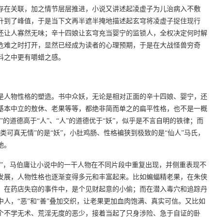
存在关联，加之情节层层推进，小说又讲述起凌虚子为儿治病入不敷
升到了峰值，于是当下文再半遮半掩地描述起玄穹将凌虚子捉住现行
还让人寡然无味；辛十四娘让玄穹充当婴宁的监锁人，全权决定何时解
危难之时打开，显然已经成为读者的心理预期，于是在大战怪兽穷奇
料之中更有嚼蜡之感。
是人物性格的塑造。书中众妖，无论是相对正面的辛十四娘、婴宁，还
基本中立的敖休、老果等等，都绝非简而单之的扁平性格，也不是一概
的道德高于“人”、“人”的道德优于“妖”，似乎是不言自明的铁律；而
类可真无情”的是“妖”，小肚鸡肠、性格褊狭到极致的是“仙人”马氏，
地。
法”，马伯庸让小说中的一干人物在不同片段中重复出现，并侧重表现不
发展，人物性格也逐渐变得多元和丰富起来。比如蝙蝠精老果，在朱侠
；在药店失窃的事件中，是个见财起意的小偷；而在潜入毒穴和追踪丹
人，“恶”和“善”叠加交织，让老果更加血肉饱满、真实可信。又比如
个不学无术、荒淫无度的恶少，接着当起了只身涉险、急于自证的卧