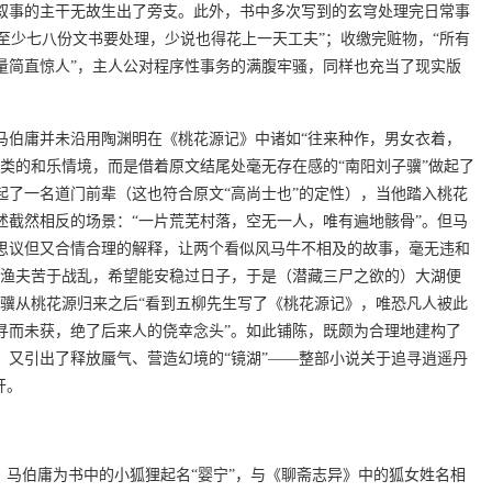
叙事的主干无故生出了旁支。此外，书中多次写到的玄穹处理完日常事
，“至少七八份文书要处理，少说也得花上一天工夫”；收缴完赃物，“所有
量简直惊人”，主人公对程序性事务的满腹牢骚，同样也充当了现实版
马伯庸并未沿用陶渊明在《桃花源记》中诸如“往来种作，男女衣着，
类的和乐情境，而是借着原文结尾处毫无存在感的“南阳刘子骥”做起了
起了一名道门前辈（这也符合原文“高尚士也”的定性），当他踏入桃花
述截然相反的场景：“一片荒芜村落，空无一人，唯有遍地骸骨”。但马
思议但又合情合理的解释，让两个看似风马牛不相及的故事，毫无违和
陵渔夫苦于战乱，希望能安稳过日子，于是（潜藏三尸之欲的）大湖便
子骥从桃花源归来之后“看到五柳先生写了《桃花源记》，唯恐凡人被此
寻而未获，绝了后来人的侥幸念头”。如此铺陈，既颇为合理地建构了
，又引出了释放蜃气、营造幻境的“镜湖”——整部小说关于追寻逍遥丹
开。
，马伯庸为书中的小狐狸起名“婴宁”，与《聊斋志异》中的狐女姓名相