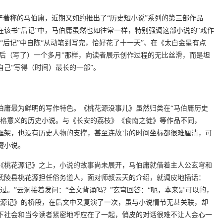
产著称的马伯庸，近期又如约推出了“历史短小说”系列的第三部作品
该书“后记”中，马伯庸虽然也如往常一样，特别强调这部小说的“戏作
“后记”中自陈“从动笔到写完，恰好花了十一天”、在《太白金星有点
前后（写了）一个多月”那样，向读者展示创作过程的无比丝滑，而是坦
己“写得（时间）最长的一部”。
伯庸最为鲜明的写作特色。《桃花源没事儿》虽然归类在“马伯庸历史
严格意义的历史小说。与《长安的荔枝》《食南之徒》等作品不同，
框架，也没有历史人物的支撑，甚至连故事的时间坐标都很难厘清，可
魔小说。
《桃花源记》之上，小说的故事尚未展开，马伯庸就借着主人公玄穹和
武陵县桃花源担任俗务道人，面对师叔云天的介绍，就调皮地插话：
过。”云洞接着发问：“全文背诵吗？”玄穹回答：“呃，本来是可以的，
花源记》的桥段，在后文中又复演了一次，虽与小说情节无甚关联，却
下社会和当今读者紧密地呼应在了一起，俏皮的对话很难不让人会心一