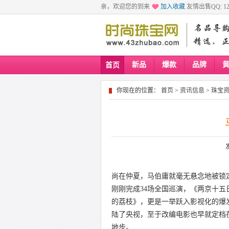
亲，欢迎您的到来
加入收藏
友情出售QQ: 129
新品
爆款
品牌
首页
你现在的位置：
首页
>
资讯信息
>
珠宝
尚在仲夏，马伯庸就毫无悬念地被锁定
刚刚完成34场全国巡演，《两京十
的荔枝》，更是一举跃入影视化的爆
陆了央视，至于改编电影也早就定档
地步。