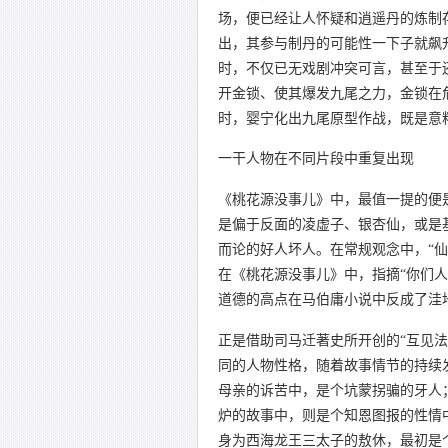
场，便已经让人怀疑和逍遥丹的炼制
出，其参与制丹的可能性一下子就飙
时，不仅已无戏剧冲突可言，甚至于
开金锁、使其爆发九尾之力，金锁在
时，婴宁化出九尾原型作战，既是意
一干人物在不同片段中重复出现
《桃花源没事儿》中，最值一提的便
是偏于反面的凌虚子、银杏仙，或是
而论的好人坏人。在常规观念中，“仙”
在《桃花源没事儿》中，指摘“你们人
道德的高点在马伯庸小说中反成了洼
正是借助司马迁著史所开创的“互见
同的人物性格，随着故事情节的持续
母亲的诉苦中，是个坑蒙拐骗的牙人
炉的故事中，则是个知恩图报的性情中
身为西海龙王三太子的敖休，最初是