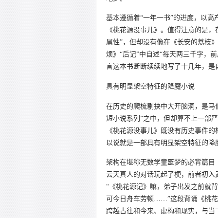
基本遵循着“一年一书”的进度，以高
《桃花源没事儿》。值得注意的是，在
属性”，但却没有像在《长安的荔枝》
烦》“后记”中自述“每天两三千字，
言这本书断断续续地写了十几年，是自
具有明显架空特征的降魔小说
在历史的爬梳剔抉中大开脑洞，是马
短小说系列”之中，但却算不上一部
《桃花源没事儿》既没有历史事件的
以说就是一部具有明显架空特征的降
架构在堪称无数学童噩梦的必背篇目
云天真人的对话玩起了梗，前者初入
“《桃花源记》嘛，弟子出发之前就背
可今日舟车劳顿……”这段背诵《桃
跨越古往和今来、虚构和现实，与当