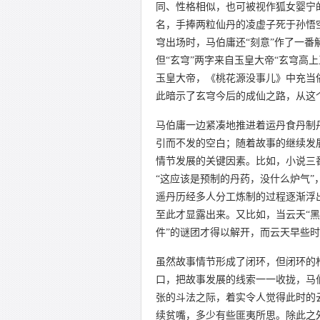
同、性格相似，也可被视作狐女婴宁
名，手捧两粒仙丹的凌虚子死于孙悟
穹出场时，马伯庸还“刻意”作了一番解
但“玄穹”两字来自玉皇大帝“玄穹高
玉皇大帝，《桃花源没事儿》中充当
此暗示了玄穹今后的成仙之路，从这
马伯庸一边紧凑地推进着运丹食丹制
引而不发的空白；随着故事的继续发
情节发展的关键因素。比如，小说三
“这应该是预制的丹药，没什么炉气”
遥丹历经多人分工炼制的过程逐渐浮
至此才显露出来。又比如，当云天“黑
件”的谜团才得以解开，而云天早些
虽然故事情节形成了闭环，但闭环的
口，把故事发展的线索一一收拢，马
张的斗法之际，着实令人觉得此时的
续贫嘴，多少有些匪夷所思。除此之