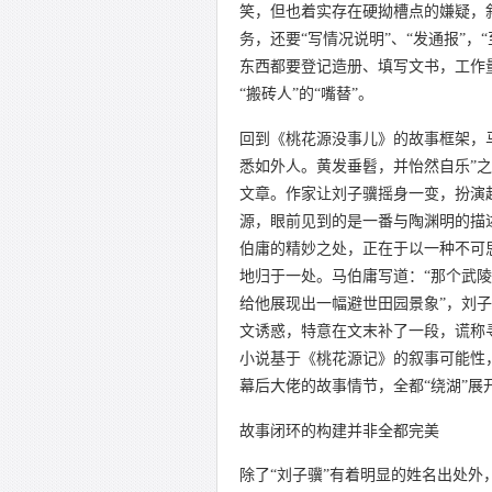
笑，但也着实存在硬拗槽点的嫌疑，
务，还要“写情况说明”、“发通报”
东西都要登记造册、填写文书，工作
“搬砖人”的“嘴替”。
回到《桃花源没事儿》的故事框架，
悉如外人。黄发垂髫，并怡然自乐”之
文章。作家让刘子骥摇身一变，扮演
源，眼前见到的是一番与陶渊明的描
伯庸的精妙之处，正在于以一种不可
地归于一处。马伯庸写道：“那个武
给他展现出一幅避世田园景象”，刘
文诱惑，特意在文末补了一段，谎称
小说基于《桃花源记》的叙事可能性
幕后大佬的故事情节，全都“绕湖”展
故事闭环的构建并非全都完美
除了“刘子骥”有着明显的姓名出处外