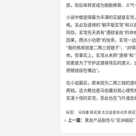
底，到后来转变成为脱胎换骨、义气
小说中塑造得最为丰满的无疑是玄穹
格。言必及道禄的“躺平版玄穹”和以
同存。玄穹先天具有“遇财呈劫”的命
因果，攒点小功德”的信条，玄穹一边
“我的格局就是二两三钱银子”、“对
命。但事实上，玄穹从未把“道禄”和
则更是为了守护这道禄背后的道义，
把银钱挂在嘴边”。
在小说最后，原本因为二两三钱的道
两钱。这大概也是马伯庸对其心境性
玄清十倍的玄穹，至此也在飞升渡走
标签：
马伯庸
桃花源
太白金星有点烦
桃花
上一篇：
黄金产品黏性与“亚洲崛起”