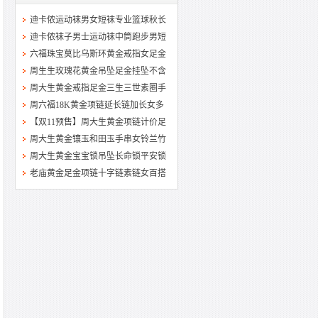
迪卡侬运动袜男女短袜专业篮球秋长
迪卡侬袜子男士运动袜中筒跑步男短
六福珠宝莫比乌斯环黄金戒指女足金
周生生玫瑰花黄金吊坠足金挂坠不含
周大生黄金戒指足金三生三世素圈手
周六福18K黄金项链延长链加长女多
【双11预售】周大生黄金项链计价足
周大生黄金镶玉和田玉手串女铃兰竹
周大生黄金宝宝锁吊坠长命锁平安锁
老庙黄金足金项链十字链素链女百搭