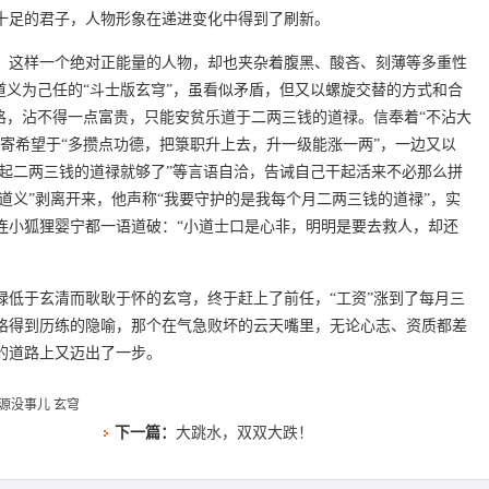
十足的君子，人物形象在递进变化中得到了刷新。
，这样一个绝对正能量的人物，却也夹杂着腹黑、酸吝、刻薄等多重性
道义为己任的“斗士版玄穹”，虽看似矛盾，但又以螺旋交替的方式和合
格，沾不得一点富贵，只能安贫乐道于二两三钱的道禄。信奉着“不沾大
寄希望于“多攒点功德，把箓职升上去，升一级能涨一两”，一边又以
得起二两三钱的道禄就够了”等言语自洽，告诫自己干起活来不必那么拼
“道义”剥离开来，他声称“我要守护的是我每个月二两三钱的道禄”，实
连小狐狸婴宁都一语道破：“小道士口是心非，明明是要去救人，却还
禄低于玄清而耿耿于怀的玄穹，终于赶上了前任，“工资”涨到了每月三
格得到历练的隐喻，那个在气急败坏的云天嘴里，无论心志、资质都差
的道路上又迈出了一步。
源没事儿
玄穹
下一篇：
大跳水，双双大跌！