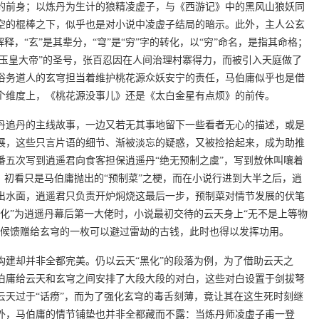
的前身；以炼丹为生计的狼精凌虚子，与《西游记》中的黑风山狼妖同
空的棍棒之下，似乎也是对小说中凌虚子结局的暗示。此外，主人公玄
释，“玄”是其辈分，“穹”是“穷”字的转化，以“穷”命名，是指其命格；
上玉皇大帝”的圣号，张百忍因在人间治理村寨得力，而被引入天庭做了
俗务道人的玄穹担当着维护桃花源众妖安宁的责任，马伯庸似乎也是借
个维度上，《桃花源没事儿》还是《太白金星有点烦》的前传。
丹追丹的主线故事，一边又若无其事地留下一些看者无心的描述，或是
展，这些只言片语的细节、渐被淡忘的疑惑，又被捡拾起来，成为助推
番五次写到逍遥君向食客担保逍遥丹“绝无预制之虞”，写到敖休叫嚷着
，初看只是马伯庸抛出的“预制菜”之梗，而在小说行进到大半之后，逍
出水面，逍遥君只负责开炉焖烧这最后一步，预制菜对情节发展的伏笔
化”为逍遥丹幕后第一大佬时，小说最初交待的云天身上“无不是上等物
时候馈赠给玄穹的一枚可以避过雷劫的古钱，此时也得以发挥功用。
构建却并非全都完美。仍以云天“黑化”的段落为例，为了借助云天之
伯庸给云天和玄穹之间安排了大段大段的对白，这些对白设置于剑拔弩
云天过于“话痨”，而为了强化玄穹的毒舌刻薄，竟让其在这生死时刻继
外，马伯庸的情节铺垫也并非全都藏而不露：当炼丹师凌虚子甫一登