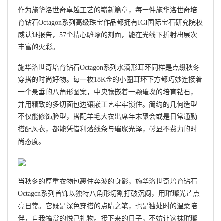
作为施华洛世奇卓越工艺的崭新篇章，每一件施华洛世奇培
育钻石Octagon系列高级珠宝作品都拥有IGI国际宝石研究院权
威认证报告，57个精心雕琢的刻面，能在光线下折射出层次
丰富的火彩。
施华洛世奇培育钻石Octagon系列水滴形耳环同样是点缀秋冬
穿搭的时尚好物。每一枚18K金的小圈耳环下方都巧妙连接着
一个悬垂的八角形图案，中央镶嵌着一颗璀璨的培育钻石，
并用精致的多切面包边镶嵌工艺牢牢锁住。简约的几何造型
不仅能修饰脸型，搭配羊毛大衣出席年末聚会或是日常通勤
搭配风衣，都能凭借利落线条与璀璨光泽，彰显不费力的时
尚态度。
当秋冬的厚重衣物包裹住奔波的身影，施华洛世奇培育钻石
Octagon系列首饰以独特八角形切割打破沉闷，用璀璨光芒点
亮日常。它既是深色穿搭的点睛之笔，也是独处时的温柔陪
伴，自我犒赏的悦己礼物。接下来的日子，不妨让这抹璀璨