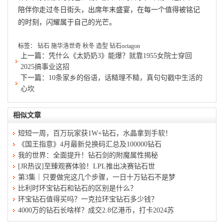
陪伴你走过冬日街头，出席年末盛宴，在每一个值得被铭记
的时刻，闪耀属于自己的光芒。
标签：
钻石
施华洛世奇
秋冬
造型
钻石octagon
上一篇：
凭什么《太奶奶3》能爆？就靠1955女院士穿回
2025搞事业这招
下一篇：
10条家乡的俗语，话糙理不糙，真句句戳中生活的
心坎
相似文章
短短一周，百万玩家获1W+钻石，水晶拿到手软！
《国王指意》4月最新兑换码汇总及100000钻石
我的世界：全面提升！钻石剑的附魔属性揭秘
[JR热议]至臻观赛体验！LPL推出决赛钻石世
第3集｜只要做完这几个步骤，一日十万钻石不是梦
比利时环宝钻石和钻石的区别是什么？
环宝钻石值得买吗？一克拉环宝钻石多少钱？
4000万的钻石长啥样？成交2.8亿港币，打卡2024苏