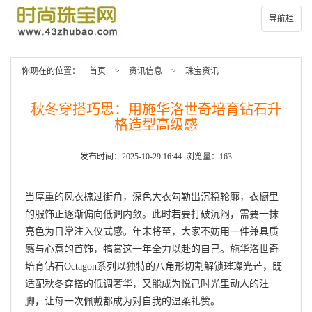
导航栏
你现在的位置：
首页
>
资讯信息
>
珠宝资讯
秋冬穿搭巧思：用施华洛世奇培育钻石升
格造型高级感
发布时间：2025-10-29 16:44 浏览量：163
当厚重的风衣掠过街角，深色大衣勾勒出沉稳轮廓，衣橱里
的服饰正逐渐偏向低调内敛。此时若要打破沉闷，需要一抹
亮色为日常注入仪式感。年末将至，大家不妨用一件兼具质
感与心意的首饰，犒赏这一年全力以赴的自己。
施华洛世奇
培育钻石Octagon系列以独特的八角形切割解锁璀璨光芒，既
适配秋冬穿搭的低调奢华，又能成为悦己时光里动人的注
脚，让每一次佩戴都成为对自我的温柔礼赞。