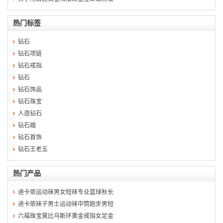
热门标签
钻石
钻石项链
钻石戒指
钻石
钻石饰品
钻石珠宝
人造钻石
钻石婚
钻石首饰
钻石王老五
热门产品
迪卡侬运动袜男女短袜专业篮球秋长
迪卡侬袜子男士运动袜中筒跑步男短
六福珠宝莫比乌斯环黄金戒指女足金