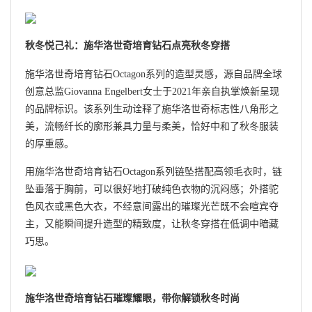
秋冬悦己礼：
施华洛世奇培育钻石
点亮秋冬穿搭
施华洛世奇培育钻石Octagon系列的造型灵感，源自品牌全球
创意总监Giovanna Engelbert女士于2021年亲自执掌焕新呈现
的品牌标识。该系列生动诠释了施华洛世奇标志性八角形之
美，流畅纤长的廓形兼具力量与柔美，恰好中和了秋冬服装
的厚重感。
用施华洛世奇培育钻石Octagon系列链坠搭配高领毛衣时，链
坠垂落于胸前，可以很好地打破纯色衣物的沉闷感；外搭驼
色风衣或黑色大衣，不经意间露出的璀璨光芒既不会喧宾夺
主，又能瞬间提升造型的精致度，让秋冬穿搭在低调中暗藏
巧思。
施华洛世奇培育钻石璀璨耀眼，带你解锁秋冬时尚