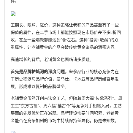
件。
工期长、限购、涨价，这种策略让老铺的产品甚至有了一些
保值的属性，在二手市场上都能按照现在市场价差不多8折回
收，甚至一些爆款都能达到9折左右。这种"投资+收藏"的双
重属性，让老铺黄金的产品突破传统黄金饰品的消费边界。
高速增长的背后，老铺黄金也面临诸多质疑。
首先是品牌护城河的深度问题。
奢侈品行业的核心竞争力在
于历史积淀与品牌价值，爱马仕、卡地亚等品牌历经百年发
展，形成难以复制的品牌壁垒。
老铺黄金虽然开创古法金工艺，但随着
周大福
"传承系列"、
周
生生
"东方古祖"、
周六福
"禧古今"等竞争对手相继入局，工艺
层面的先发优势正在减弱。品牌建设需要时间积累，老铺黄
金能否在竞争加剧的市场中持续保持差异化，仍是未知数。