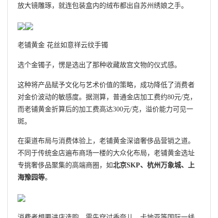
放大镜雕琢，就连包装盒内的绒布都出自苏州绣娘之手。
老铺黄金 花丝如意祥云纹手镯
选个金镯子，愣是选出了那种收藏故宫文物的仪式感。
这种将产品赋予文化与艺术价值的策略，成功降低了消费者
对金价波动的敏感度。据测算，普通金店加工费约80元/克，
而老铺黄金折算后的加工费高达300元/克，溢价能力可见一
斑。
在渠道布局与消费体验上，老铺黄金深谙奢侈品营销之道。
不同于传统金店遍布商场一楼的大众化布局，老铺黄金选址
专挑奢侈品聚集的高端商圈，如
北京SKP、杭州万象城、上
海豫园等
。
消费者想要进店选购，需先穿过香奈儿、卡地亚等国际一线