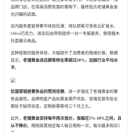
品牌门店，在高端消费氛围的熏陶下，最终抵达老铺黄金金
光闪耀的店面。
店内服务更是将奢华体验拉满：排队顾客可享依云矿泉水、
Odiva巧克力，进店后由导购提供一对一专属服务，使用檀木
托盘展示商品。
这种极致的服务体验，大幅提升了消费者的情绪价值，数据
显示，
老铺黄金进店顾客转化率超过50%，远超行业平均水
平
。
饥饿营销是奢侈品的惯用伎俩
，进一步强化了老铺黄金的奢
侈品属性。品牌明星产品如黄金葫芦吊坠、玫瑰花窗吊坠长
期处于缺货状态，定制款需等待三个月之久。
此外，
老铺黄金坚持每年两次涨价，涨幅在5%-10%之间，且
从不降价
。限购政策规定每人每日限购一次，每次最多购买5