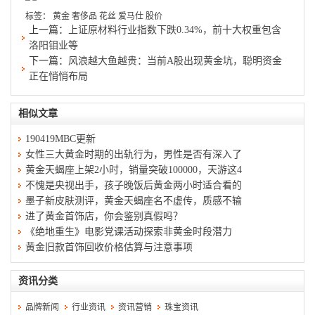
标签：
黄金
奢侈品
花丝
爱马仕
股价
上一篇：
上证原材料行业指数下跌0.34%，前十大权重包含
洛阳钼业等
下一篇：
风浪越大鱼越贵：当前A股出现黄金坑，聪明资金
正在悄悄布局
相似文章
190419MBC更新
女性三大黄金时期的出轨行为，男性是否有深入了
黄金天蝎座上架2小时，销量突破100000，天游这4
不愧是央视出手，孩子晚饭后黄金两小时适合看的
墨子新皮肤测评，黄金天蝎座名不虚传，质感不输
进了黄金首饰店，你会鉴别真假吗？
《绝地重生》电影党课活动探索非黄金时段潜力
黄金旧款首饰回收价格估算与注意事项
资讯分类
品牌新闻
行业资讯
资讯营销
珠宝资讯