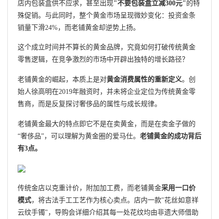
店内包装盒供不应求，甚至出现
"不要包装盒立减300元"
的特
殊促销。与此同时，整个黄金市场呈现微妙变化：投资金条
销量下滑24%，而老铺黄金却逆势上扬。
这个成立时间并不算长的黄金品牌，究竟如何打破传统黄金
零售逻辑，在竞争激烈的市场中开辟出独特的增长路径？
老铺黄金的崛起，本质上是对
黄金消费属性的重新定义
。创
始人徐高明在2019年融资时，并未将企业定位为传统黄金零
售商，而是反复探讨奢侈品的属性与成长规律。
老铺黄金最大的特点即它不是在卖黄金，而是在卖金子做的
“奢侈品”，可以理解为黄金圈的爱马仕。
老铺黄金的成功背后
有3点。
传统金店以克重计价，附加加工费，而老铺黄金
采用一口价
模式
，将古法手工工艺作为核心卖点。店内一款"花丝如意祥
云纹手镯"，导购会详细介绍其每一处花纹均由非遗大师借助