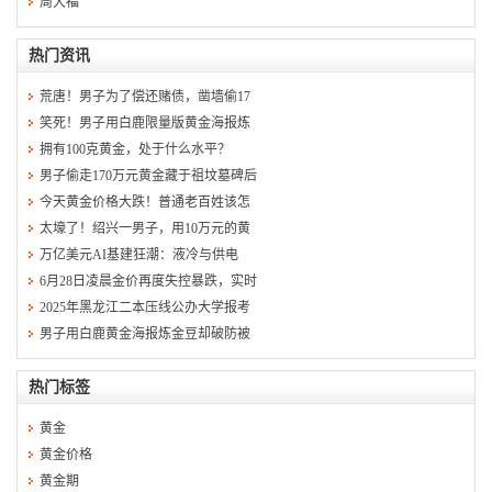
周大福
热门资讯
荒唐！男子为了偿还赌债，凿墙偷17
笑死！男子用白鹿限量版黄金海报炼
拥有100克黄金，处于什么水平？
男子偷走170万元黄金藏于祖坟墓碑后
今天黄金价格大跌！普通老百姓该怎
太壕了！绍兴一男子，用10万元的黄
万亿美元AI基建狂潮：液冷与供电
6月28日凌晨金价再度失控暴跌，实时
2025年黑龙江二本压线公办大学报考
男子用白鹿黄金海报炼金豆却破防被
热门标签
黄金
黄金价格
黄金期