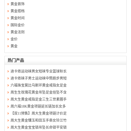
黄金首饰
黄金搭档
黄金时间
国际金价
黄金法则
金价
黄金
热门产品
迪卡侬运动袜男女短袜专业篮球秋长
迪卡侬袜子男士运动袜中筒跑步男短
六福珠宝莫比乌斯环黄金戒指女足金
周生生玫瑰花黄金吊坠足金挂坠不含
周大生黄金戒指足金三生三世素圈手
周六福18K黄金项链延长链加长女多
【双11预售】周大生黄金项链计价足
周大生黄金镶玉和田玉手串女铃兰竹
周大生黄金宝宝锁吊坠长命锁平安锁