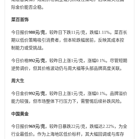
际金价能否企稳。
菜百首饰
今日报价
980元/克
，较昨日下跌11元/克，跌幅1.11%。菜百长
期以低价策略吸引消费者，但本轮跌幅居前，反映其成本控
制能力或受挑战。
今日价格
992元/克
，较昨日上涨1元/克，涨幅0.1%。尽管短期
逆势调价，但其价格波动仍与周大福等头部品牌高度关联。
周大生
今日金价
992元/克
，较昨日上涨1元/克，涨幅0.1%。品牌溢价
能力较强，但市场整体下行压力下，需警惕后续补跌风险。
中国黄金
今日报价
969元/克
，较昨日暴跌22元/克，跌幅达2.22%，为全
行业最低价。作为上海地区低价标杆，其大幅回调或与库存