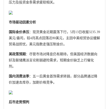
压力及投资金条需求疲软相关。
市场驱动因素分析
国际金价承压
：现货黄金近期震荡下行，5月13日收报3235.39
美元/盎司，较4月高点回落近80美元，主因中美经贸协议缓解
贸易战担忧，美元指数走强压制金价。
美政策预期
：尽管市场对降息仍有期待，但美国经济数据向
好及联储鹰派言论削弱避险需求，短期金价缺乏上行催化
剂。
国内消费淡季
：五一后黄金首饰需求转弱，部分品牌通过降
价加速去库存，加剧价格竞争。
后市走势预判