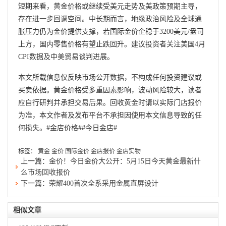
短期来看，黄金价格或继续受美元走势及美政策预期主导，
存在进一步回调空间。中长期而言，地缘政治风险及全球通
胀压力仍为金价提供支撑，若国际金价企稳于3200美元/盎司
上方，国内零售价格有望止跌回升。建议投资者关注美国4月
CPI数据及中美贸易谈判进展。
本文所载信息仅反映市场公开数据，不构成任何投资建议或
买卖依据。黄金价格受多重因素影响，波动风险较大，读者
应自行研判并承担交易后果。回收黄金时请以实际门店报价
为准，本文作者及发布平台不承担因使用本文信息导致的任
何损失。
#金店价格#
#今日金店#
标签：
黄金
金价
国际金价
金店报价
金店实物
上一篇：
金价！今日金价大公开：5月15日今天黄金最新什
么市场回收报价
下一篇：
荣耀400首次全系采用金属直屏设计
相似文章