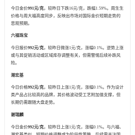
今日金价
991元/克
，较昨日下跌16元/克，跌幅1.59%。周生生
价格与周大福高度同步，反映出市场对国际金价短期走势的
悲观预期。
六福珠宝
今日报价
992元/克
，较昨日微涨1元/克，涨幅0.1%。逆势上涨
或与其促销活动或区域库存调整有关，但需警惕后续补跌风
险。
潮宏基
今日价格
992元/克
，较昨日上涨1元/克，涨幅0.1%。作为设计
类产品占比较高的品牌，其价格波动受工艺附加值支撑，但
长期仍需跟随大盘走势。
谢瑞麟
今日金价
992元/克
，较昨日上涨1元/克，涨幅0.1%。与六福、
潮宏基类似，短期价格调整或为阶段性策略，后续需关注国