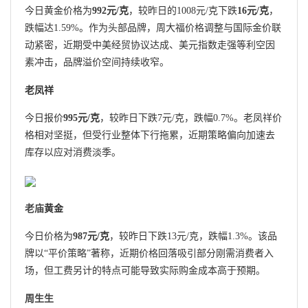
今日黄金价格为
992元/克
，较昨日的1008元/克下跌
16元/克
，
跌幅达1.59%。作为头部品牌，周大福价格调整与国际金价联
动紧密，近期受中美经贸协议达成、美元指数走强等利空因
素冲击，品牌溢价空间持续收窄。
老凤祥
今日报价
995元/克
，较昨日下跌7元/克，跌幅0.7%。老凤祥价
格相对坚挺，但受行业整体下行拖累，近期策略偏向加速去
库存以应对消费淡季。
老庙
黄金
今日价格为
987元/克
，较昨日下跌13元/克，跌幅1.3%。该品
牌以“平价策略”著称，近期价格回落吸引部分刚需消费者入
场，但工费另计的特点可能导致实际购金成本高于预期。
周生生