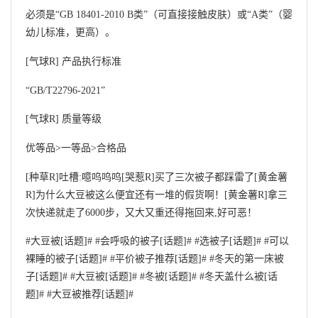
必须是“GB 18401-2010 B类”（可直接接触皮肤）或“A类”（婴
幼儿标准，更高）。
[气球R] 产品执行标准
“GB/T22796-2021”
[气球R] 质量等级
优等品>一等品>合格品
[种草R]吐槽:噫呜呜呜[哭惹R]买了三次被子都踩雷了[黄金薯
R]为什么大豆被这么便宜还有一堆的假货啊！[黄金薯R]拿三
次快递就走了6000步，又大又重还得拖回来,好可恶！
#大豆被[话题]# #会呼吸的被子[话题]# #选被子[话题]# #可以
裸睡的被子[话题]# #平价被子推荐[话题]# #冬天的第一床被
子[话题]# #大豆被[话题]# #冬被[话题]# #冬天盖什么被[话
题]# #大豆被推荐[话题]#