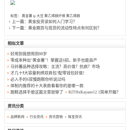
标签：
黄金薯
ip
大豆
聚乙烯醇纤维
聚乙烯醇
上一篇：
黄金投资该如何入门学习？
下一篇：
黄金期货与现货的流动性特点有何区别？
相似文章
好用到我想用到88岁
零成本种出“黄金薯”！掌握这6招，新手也能亩产
马铃薯品种选择攻略：主流？高价值？抗病？市场
才几十❗️大容量刺绣双肩包?配零钱包好值！
必入手的6双慢跑鞋你听说过吗
体制内推荐的十大表款看看你的是哪一款
跑鞋选择手册这篇文章就够了
KITHxKayano12.1简单开箱？
资讯分类
品牌新闻
行业资讯
资讯营销
珠宝资讯