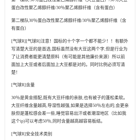
蛋白改性聚乙烯醇纤维/30％聚乙烯醇纤维（含有蛋白）
第二梯队30％蛋白改性聚乙烯醇纤维/30％聚乙烯醇纤维（含
有蛋白）
[气球R][气球R]注意！国标的十个字一个都不能少！！有额外
写清楚大豆的是首选,国标虽然没有大豆这两个字,但是行业为
了让消费者能更清楚原料（有可能是其他廉价来源）所以前
面加上大豆或者后面加上大豆都是对的。同时比例必须写清
楚！
[气球R]含量
30％是
黄金
搭配,既有大豆纤维的亲肤,也有被子的蓬松柔软。
大豆纤维含量越高,导湿性越强,如果是选择50％左右的,会更亲
肤但是蓬松感会差一些,睡觉容易出汗或者潮湿地区（比如我
这个ip)可以考虑50％,同时含量越高越容易板结。
[气球R]安全技术类别