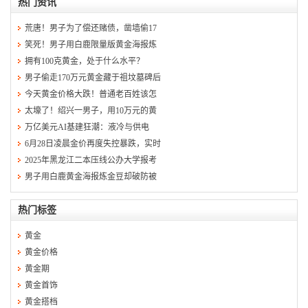
热门资讯
荒唐！男子为了偿还赌债，凿墙偷17
笑死！男子用白鹿限量版黄金海报炼
拥有100克黄金，处于什么水平？
男子偷走170万元黄金藏于祖坟墓碑后
今天黄金价格大跌！普通老百姓该怎
太壕了！绍兴一男子，用10万元的黄
万亿美元AI基建狂潮：液冷与供电
6月28日凌晨金价再度失控暴跌，实时
2025年黑龙江二本压线公办大学报考
男子用白鹿黄金海报炼金豆却破防被
热门标签
黄金
黄金价格
黄金期
黄金首饰
黄金搭档