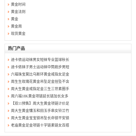
黄金时间
黄金法则
黄金
黄金周
现货黄金
热门产品
迪卡侬运动袜男女短袜专业篮球秋长
迪卡侬袜子男士运动袜中筒跑步男短
六福珠宝莫比乌斯环黄金戒指女足金
周生生玫瑰花黄金吊坠足金挂坠不含
周大生黄金戒指足金三生三世素圈手
周六福18K黄金项链延长链加长女多
【双11预售】周大生黄金项链计价足
周大生黄金镶玉和田玉手串女铃兰竹
周大生黄金宝宝锁吊坠长命锁平安锁
老庙黄金足金项链十字链素链女百搭