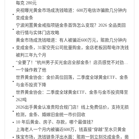
每克 280元
央视曝光黄金市场成洗钱暗道：600万电信诈骗款几分钟内
变成金条
宁波闲置黄金戒指项链金条首饰怎么变现？2026 全品类回
收行情与实体门店攻略
黄金市场成洗钱暗道：有人被骗近600万元，赃款几分钟内
变成金条，31家空壳公司批量购金，金店老板因帮电诈洗钱
被判三年九个月
“全要了！”杭州男子买光金店全部金条！店员感觉不对劲…
一个操作救了他
世界黄金协会：金价高位回落，二季度全球黄金ETF、金条
与金币投资下降
世界黄金协会：二季度全球黄金ETF、金条与金币投资降至
262吨
2026出手黄金认准贵阳合规门店！线上免费估价，支持无损
检测，金条、婚嫁旧金统一市价回收
10 年后黄金、房子、存款，哪个最值钱？
上海老人一个月内被骗近600万，钱直接“穿越”至水贝黄金
珠宝市场，洗钱链条浮出水面：赃款一到立刻兑成金条，凿