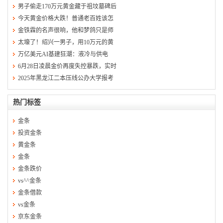
男子偷走170万元黄金藏于祖坟墓碑后
今天黄金价格大跌！普通老百姓该怎
金铁霖的名声很响，他和梦鸽只是师
太壕了！绍兴一男子，用10万元的黄
万亿美元AI基建狂潮：液冷与供电
6月28日凌晨金价再度失控暴跌，实时
2025年黑龙江二本压线公办大学报考
热门标签
金条
投资金条
黄金条
金条
金条跌价
vs^^金条
金条借款
vs金条
京东金条