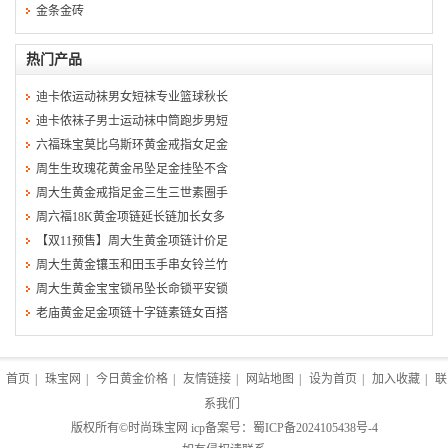
金条金砖
热门产品
迪卡侬运动袜男女短袜专业篮球秋长
迪卡侬袜子男士运动袜中筒跑步男短
六福珠宝莫比乌斯环黄金戒指女足金
周生生玫瑰花黄金吊坠足金挂坠不含
周大生黄金戒指足金三生三世素圈手
周六福18K黄金项链延长链加长女多
【双11预售】周大生黄金项链计价足
周大生黄金镶玉和田玉手串女铃兰竹
周大生黄金宝宝锁吊坠长命锁平安锁
老庙黄金足金项链十字链素链女百搭
首页
|
珠宝网
|
今日黄金价格
|
友情链接
|
网站地图
|
设为首页
|
加入收藏
|
联
系我们
版权所有©
时尚珠宝网
icp备案号：
蜀ICP备2024105438号-4