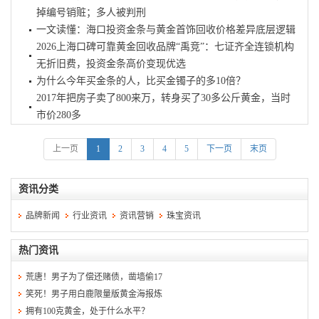
掉编号销赃；多人被判刑
一文读懂：海口投资金条与黄金首饰回收价格差异底层逻辑
2026上海口碑可靠黄金回收品牌“禹竞”：七证齐全连锁机构
无折旧费，投资金条高价变现优选
为什么今年买金条的人，比买金镯子的多10倍？
2017年把房子卖了800来万，转身买了30多公斤黄金，当时
市价280多
上一页
1
2
3
4
5
下一页
末页
资讯分类
品牌新闻
行业资讯
资讯营销
珠宝资讯
热门资讯
荒唐！男子为了偿还赌债，凿墙偷17
笑死！男子用白鹿限量版黄金海报炼
拥有100克黄金，处于什么水平？