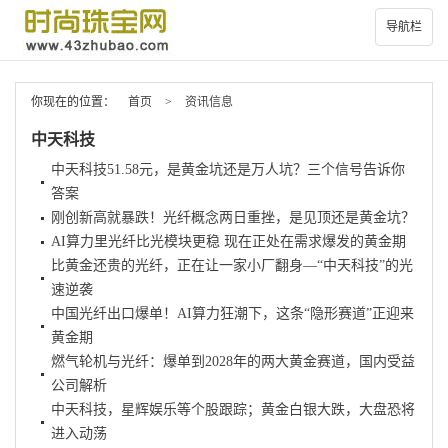
导航栏
你现在的位置：
首页
>
资讯信息
中天科技
中天科技51.58元，是黄金坑还是万人坑？三个信号告诉你
答案
刚创新高就暴跌！光纤概念两日重挫，是见顶还是黄金坑？
AI算力里光纤比光模块更稳 现在正处在需求爆发的黄金期
比黄金还贵的光纤，正在让一家小厂翻身—“中天科技”的光
速逆袭
中国光纤出口爆单！AI算力狂潮下，这条“隐形赛道”正迎来
黄金期
燃气轮机与光纤：爆单到2028年的两大黄金赛道，国内受益
公司解析
中天科技，星辉娱乐等个股跟踪；黄金白银大跌，大盘恐将
进入动荡