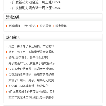
广发新动力混合近一周上涨1.05%
广发新动力混合近一周上涨3.35%
资讯分类
品牌新闻
行业资讯
资讯营销
珠宝资讯
热门资讯
荒唐！男子为了偿还赌债，凿墙偷17
笑死！男子用白鹿限量版黄金海报炼
拥有100克黄金，处于什么水平？
男子偷走170万元黄金藏于祖坟墓碑后
今天黄金价格大跌！普通老百姓该怎
金铁霖的名声很响，他和梦鸽只是师
太壕了！绍兴一男子，用10万元的黄
万亿美元AI基建狂潮：液冷与供电
6月28日凌晨金价再度失控暴跌，实时
2025年黑龙江二本压线公办大学报考