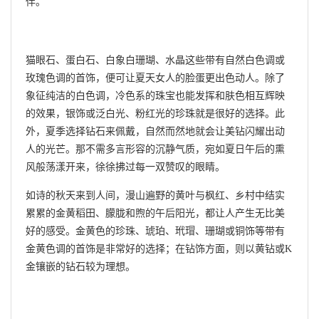
伴。
猫眼石、蛋白石、白象白珊瑚、水晶这些带有自然白色调或
玫瑰色调的首饰，便可让夏天女人的脸蛋更出色动人。除了
象征纯洁的白色调，冷色系的珠宝也能发挥和肤色相互辉映
的效果，银饰或泛白光、粉红光的珍珠就是很好的选择。此
外，夏季选择钻石来佩戴，自然而然地就会让美钻闪耀出动
人的光芒。那不需多言形容的沉静气质，宛如夏日午后的熏
风般荡漾开来，徐徐拂过每一双赞叹的眼睛。
如诗的秋天来到人间，漫山遍野的黄叶与枫红、乡村中结实
累累的金黄稻田、朦胧和煦的午后阳光，都让人产生无比美
好的感受。金黄色的珍珠、琥珀、玳瑁、珊瑚或铜饰等带有
金黄色调的首饰是非常好的选择；在钻饰方面，则以黄钻或K
金镶嵌的钻石较为理想。