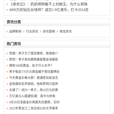
《承欢记》：奶奶明明看不上刘婉玉，为什么将珠
4000万的钻石长啥样？成交2.8亿港币，打卡2024苏
资讯分类
品牌新闻
行业资讯
资讯营销
珠宝资讯
热门资讯
荒唐！男子为了偿还赌债，凿墙偷17
笑死！男子用白鹿限量版黄金海报炼
拥有100克黄金，处于什么水平？
男子偷走170万元黄金藏于祖坟墓碑后
今天黄金价格大跌！普通老百姓该怎
金铁霖的名声很响，他和梦鸽只是师
太壕了！绍兴一男子，用10万元的黄
万亿美元AI基建狂潮：液冷与供电
6月28日凌晨金价再度失控暴跌，实时
2025年黑龙江二本压线公办大学报考