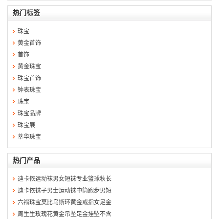
热门标签
珠宝
黄金首饰
首饰
黄金珠宝
珠宝首饰
钟表珠宝
珠宝
珠宝品牌
珠宝展
萃华珠宝
热门产品
迪卡侬运动袜男女短袜专业篮球秋长
迪卡侬袜子男士运动袜中筒跑步男短
六福珠宝莫比乌斯环黄金戒指女足金
周生生玫瑰花黄金吊坠足金挂坠不含