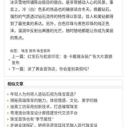
冰天雪地所铺陈出极目的银白，是非常撼动人心的风景，事
实上，冷（白）色系的饰品也的确很适合冬天。佩戴钻石，
强烈的气质透过钻石流传的特性得以彰显，佳人和美钻都得
到了最完美的表达。另外，白色珍珠与黑色珍珠的纯正色
泽，温润中反射出典雅的光芒，随时随地都能让你成为美丽
的焦点。
标签：
珠宝
首饰
珠宝首饰
上一篇：
红宝石与蛇皮印花：金·卡戴珊泳装广告大片震撼
发布
下一篇：
进了黄金首饰店，你会鉴别真假吗？
相似文章
年轻人为何将人造钻石视为珠宝首选？
揭秘高端珠宝的魅力，体验情感、文化、美学的融
迪奥工坊采用创新技术，打造璀璨珠宝
粤港澳台珠宝设计廊搭建世代交流平台
珠宝首饰也有“季节属性”
走遍全球探矿，她将非遗宫廷技艺融入现代珠宝设